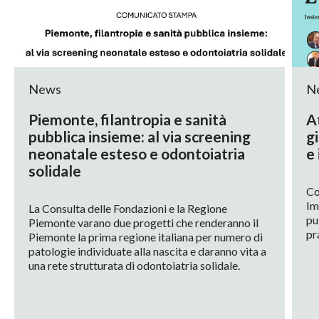
News
N
Piemonte, filantropia e sanità
At
pubblica insieme: al via screening
gi
neonatale esteso e odontoiatria
e 
solidale
Co
Im
La Consulta delle Fondazioni e la Regione
pu
Piemonte varano due progetti che renderanno il
pr
Piemonte la prima regione italiana per numero di
patologie individuate alla nascita e daranno vita a
una rete strutturata di odontoiatria solidale.