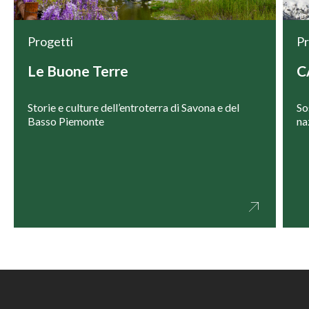
Progetti
Pr
Le Buone Terre
CA
Storie e culture dell’entroterra di Savona e del
So
Basso Piemonte
na